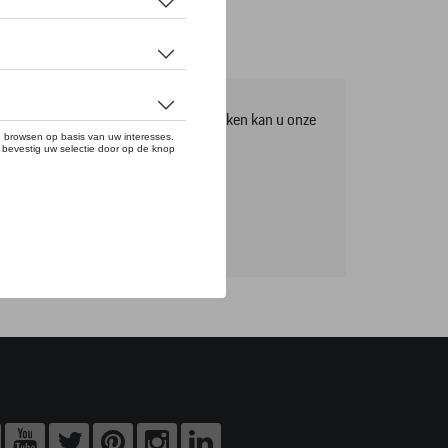
mma, om het volledige gamma te ontdekken kan u onze
tikels online bestellen.