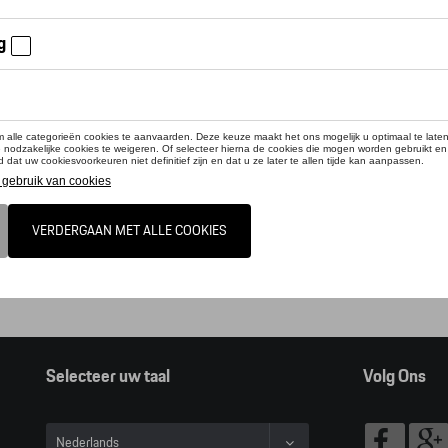
online shop biedt u enkel een selectie uit ons Tequipment accessoire ga
pment accessoire zoeker raadplegen.
t, door op deze link te klikken verlaat u de online shop en kan u dus geen ar
alogus Porsche
Selecteer uw taal
Volg Ons
Nederlands