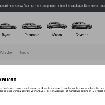
 assortiment van uw favoriete merk terugvinden in de online catalogus. Deze kunnen ste
Taycan
Panamera
Macan
Cayenne
 Porsche
Nieuw
n
niaturen