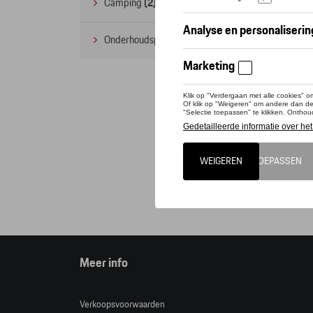
Camping
(2)
Onderhoudsproducten
(1)
Deze 
Tequi
Opgele
Cat
Meer info
Verkoopsvoorwaarden