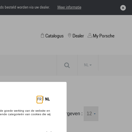
eds besteld worden via uw dealer.
Meer informatie
Catalogus
Dealer
My Porsche
NL
Weergeven :