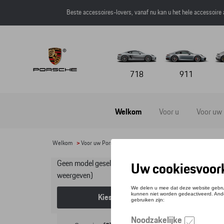
Beste accessoires-lovers, vanaf nu kan u het hele accessoire
718
911
Welkom
Voor u
Voor uw
Welkom
>
Voor uw Porsche
>
Lifestyle
>
Laatste kans
> Miniature
Geen model geselecteerd (Alles
Mi
weergeven)
Kies een model