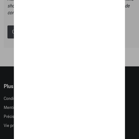
shop et dans ce catalogue vous n’aurez donc pas la possibilité de
commander des articles en ligne.
Catalogue Porsche
Plus d'informations
Conditions de vente
Mentions légales
Précision des tailles
Vie privée