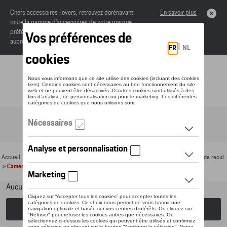
Chers accessoires-lovers, retrouvez dorénavant
En savoir plus
toute la gamme d’accessoires de votre marque
préférée sous forme de catalogue à commander
auprès de votre concessionaire.
Toggle navigation
FR
Accueil
>
Pour votre Porsche
>
Confort et protection
>
Détecteurs et caméras de recul
> Caméras de recul
Aucun modèle sélectionné (Tout afficher)
Choisissez un modèle