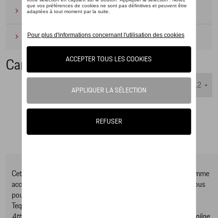
Camping
(2)
Produits d'entretien
(1)
Caméras de recul
Nombre d'éléments affichés :
Cet online shop vous présente une sélection d’articles de la gamme
accessoires Tequipment, pour découvrir la gamme complète vous
pouvez consulter notre Moteur de recherche d’accessoires
Tequipment.
Attention, en cliquant sur le lien du catalogue vous sortez du online