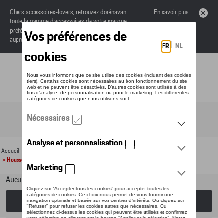
Chers accessoires-lovers, retrouvez dorénavant
En savoir plus
toute la gamme d’accessoires de votre marque
préférée sous forme de catalogue à commander
auprès de votre concessionaire.
Toggle navigation
FR
Accueil
>
Pour votre Porsche
>
Confort et protection
>
Housses de protection
> Housses de sièges
Aucun modèle sélectionné (Tout afficher)
Choisissez un modèle