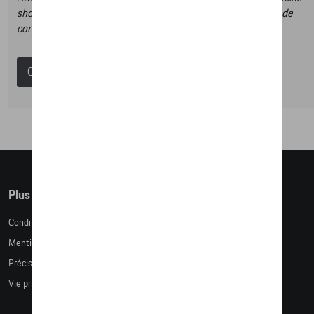
shop et dans ce catalogue vous n’aurez donc pas la possibilité de
commander des articles en ligne.
Catalogue Porsche
Plus d'informations
Conditions de vente
Mentions légales
Précision des tailles
Vie privée