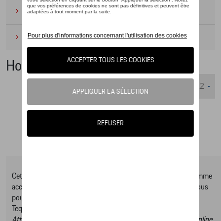
Camping
(2)
Produits d'entretien
(1)
Housses de sièges
Nombre d'éléments affichés :
Cet online shop vous présente une sélection d’articles de la gamme
accessoires Tequipment, pour découvrir la gamme complète vous
pouvez consulter notre Moteur de recherche d’accessoires
Tequipment.
Attention, en cliquant sur le lien du catalogue vous sortez du online