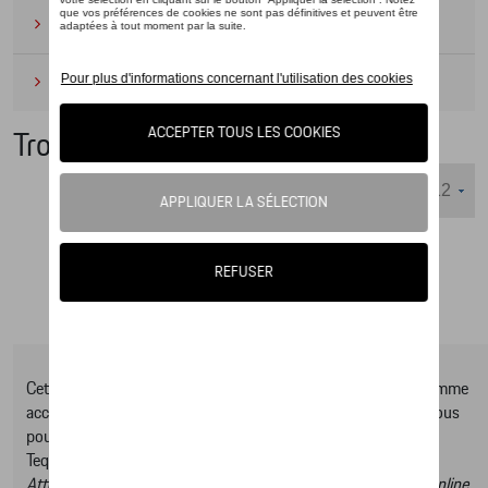
Camping
(2)
Produits d'entretien
(1)
Trotteurs et voitures à pédales
Nombre d'éléments affichés :
Cet online shop vous présente une sélection d’articles de la gamme
accessoires Tequipment, pour découvrir la gamme complète vous
pouvez consulter notre Moteur de recherche d’accessoires
Tequipment.
Attention, en cliquant sur le lien du catalogue vous sortez du online