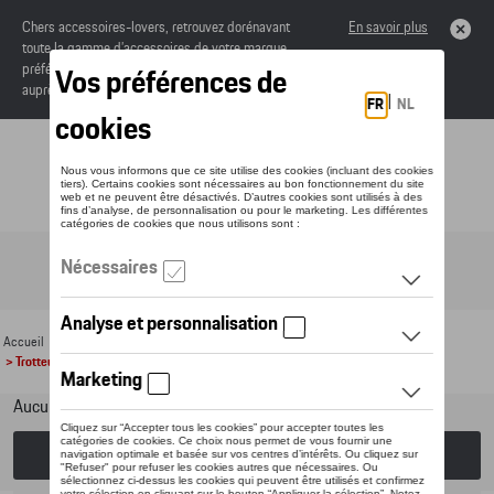
Chers accessoires-lovers, retrouvez dorénavant
En savoir plus
toute la gamme d’accessoires de votre marque
préférée sous forme de catalogue à commander
auprès de votre concessionaire.
Toggle navigation
FR
Accueil
>
Pour votre Porsche
>
Lifestyle
>
Pour enfants
> Trotteurs et voitures à pédales
Aucun modèle sélectionné (Tout afficher)
Choisissez un modèle