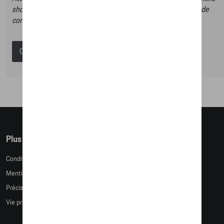
shop et dans ce catalogue vous n’aurez donc pas la possibilité de
commander des articles en ligne.
Catalogue Porsche
Plus d'informations
Conditions de vente
Mentions légales
Précision des tailles
Vie privée