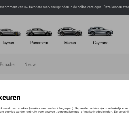
 assortiment van uw favoriete merk terugvinden in de online catalogus. Deze kunnen ste
Taycan
Panamera
Macan
Cayenne
 Porsche
Nieuw
n trapwagens
op - en trapwagens