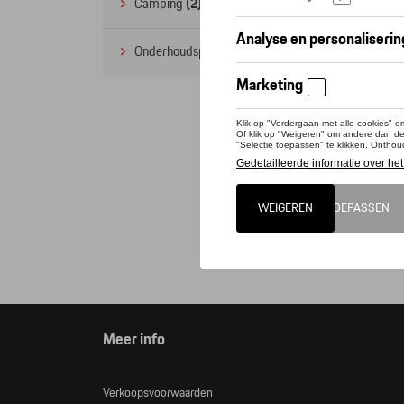
Camping
(2)
Onderhoudsproducten
(1)
Deze 
Tequi
Opgele
Cat
Meer info
Verkoopsvoorwaarden