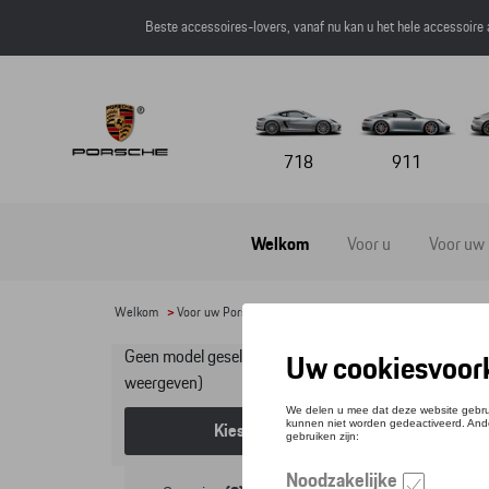
Beste accessoires-lovers, vanaf nu kan u het hele accessoire
718
911
Welkom
Voor u
Voor uw
Welkom
>
Voor uw Porsche
>
Lifestyle
>
Voor kinderen
> Loop - e
Geen model geselecteerd (Alles
Lo
weergeven)
Kies een model