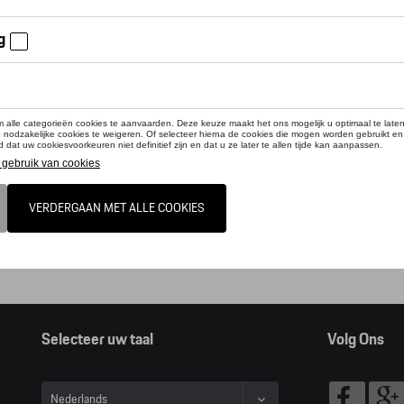
online shop biedt u enkel een selectie uit ons Tequipment accessoire ga
pment accessoire zoeker raadplegen.
t, door op deze link te klikken verlaat u de online shop en kan u dus geen ar
alogus Porsche
Selecteer uw taal
Volg Ons
Nederlands