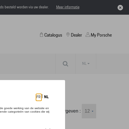
eds besteld worden via uw dealer.
Meer informatie
Catalogus
Dealer
My Porsche
NL
Weergeven :