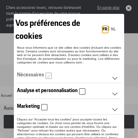
Chers accessoires-lovers, retrouvez dorénavant
En savoir plus
toute la gamme d’accessoires de votre marque
préférée sous forme de catalogue à commander
auprès de votre concessionaire.
Toggle navigation
FR
Accueil
>
Pour votre Porsche
>
Multimédia
> Divers
Aucun modèle sélectionné (Tout afficher)
Choisissez un modèle