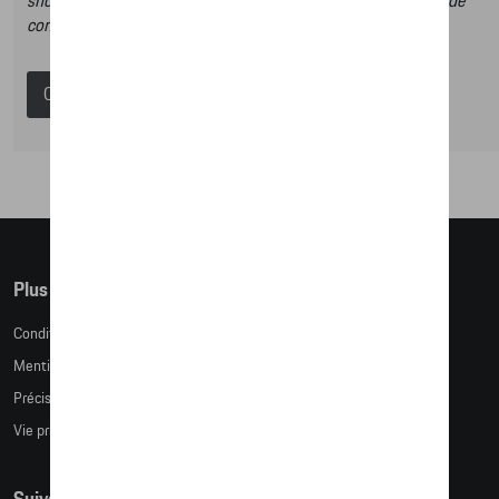
shop et dans ce catalogue vous n’aurez donc pas la possibilité de
commander des articles en ligne.
Catalogue Porsche
Plus d'informations
Conditions de vente
Mentions légales
Précision des tailles
Vie privée