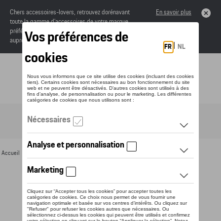
Chers accessoires-lovers, retrouvez dorénavant
En savoir plus
toute la gamme d’accessoires de votre marque
préférée sous forme de catalogue à commander
auprès de votre concessionaire.
Toggle navigation
FR
Accueil
>
Pour vous
>
Lunettes de soleil
> Détail