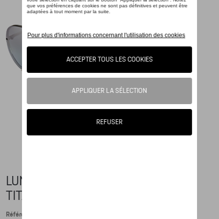
LUNETTES DE SOLEIL P´8478
TITANIUM
Référence: WAP0784780JB69