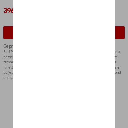
396,55 €
Vérifiez la disponibilité auprès de votre concessionnaire
Ce produit n'est actuellement pas de stock
En 1978, les lunettes de soleil P´8478 étaient les premières au monde à
posséder un système de verres interchangeables. Grâce à une fermeture
rapide, les verres peuvent être changés en un clin d’oeil pour adapter les
lunettes à différentes conditions lumineuses. Monture en titane. Verres en
polycarbonate avec protection anti-UV à 100 %, en gris/argent. Comprend
une paire de verres de rechange en vert.