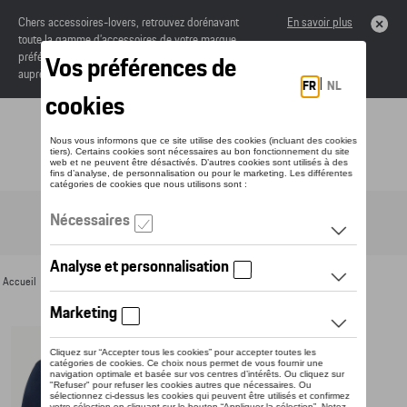
Chers accessoires-lovers, retrouvez dorénavant
En savoir plus
toute la gamme d’accessoires de votre marque
préférée sous forme de catalogue à commander
auprès de votre concessionaire.
Toggle navigation
FR
Accueil
>
Pour vous
>
Textile
>
Hommes
>
Sweats et pulls
> Détail