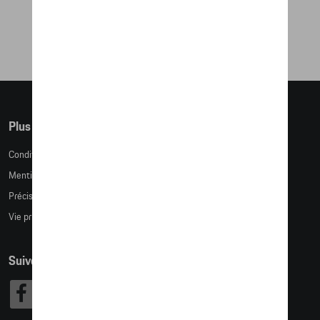
BEASTS X PORSCHE
39,65 €
Plus d'informations
Conditions de vente
Mentions légales
Précision des tailles
Vie privée
Suivez nous