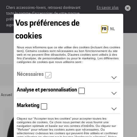
Chers accessoires-lovers, retrouvez dorénavant
En savoir plus
toute la gamme d’accessoires de votre marque
préférée sous forme de catalogue à commander
auprès de votre concessionaire.
Toggle navigation
FR
Accueil
>
Pour vous
>
Textile
>
Hommes
>
Sweats et pulls
> Détail