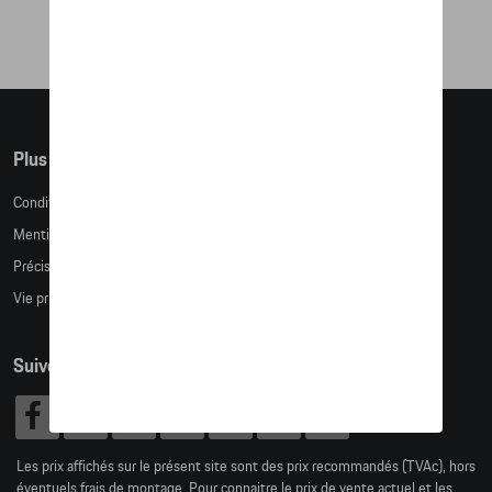
Plus d'informations
Conditions de vente
Mentions légales
Précision des tailles
Vie privée
Suivez nous
Les prix affichés sur le présent site sont des prix recommandés (TVAc), hors
éventuels frais de montage. Pour connaitre le prix de vente actuel et les