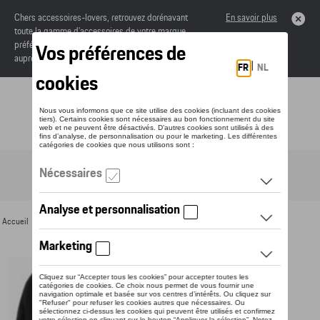
Chers accessoires-lovers, retrouvez dorénavant
En savoir plus
toute la gamme d’accessoires de votre marque
préférée sous forme de catalogue à commander
auprès de votre concessionaire.
Toggle navigation
FR
Accueil
>
Pour vous
>
Textile
>
Hommes
>
Sweats et pulls
> Détail