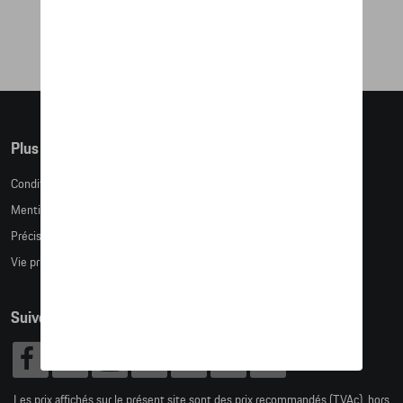
55,93 €
Plus d'informations
Conditions de vente
Mentions légales
Précision des tailles
Vie privée
Suivez nous
Les prix affichés sur le présent site sont des prix recommandés (TVAc), hors