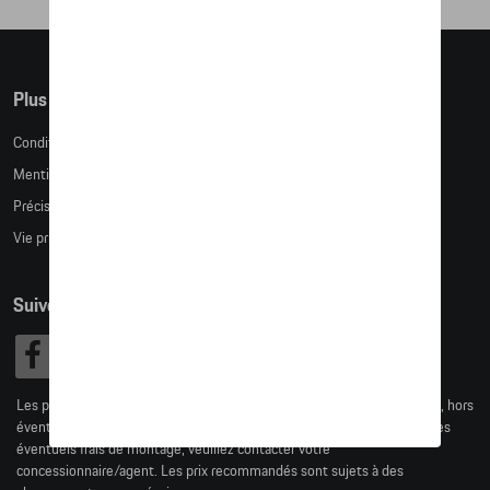
Plus d'informations
Conditions de vente
Mentions légales
Précision des tailles
Vie privée
Suivez nous
Les prix affichés sur le présent site sont des prix recommandés (TVAc), hors
éventuels frais de montage. Pour connaitre le prix de vente actuel et les
éventuels frais de montage, veuillez contacter votre
concessionnaire/agent. Les prix recommandés sont sujets à des