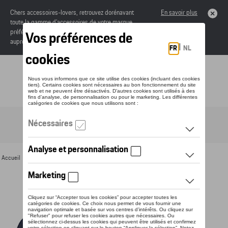
Chers accessoires-lovers, retrouvez dorénavant
En savoir plus
toute la gamme d’accessoires de votre marque
préférée sous forme de catalogue à commander
auprès de votre concessionaire.
Toggle navigation
FR
Accueil
>
Pour vous
>
Textile
>
Hommes
>
Sweats et pulls
> Détail