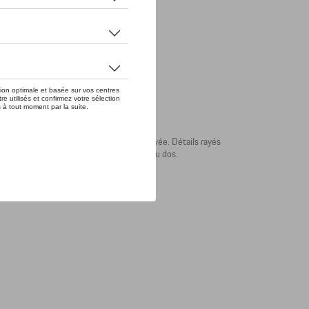
ant. Poches zippées. Bande intérieure rayée. Détails rayés
oads sur le devant. Logo Porsche en 3D au dos.