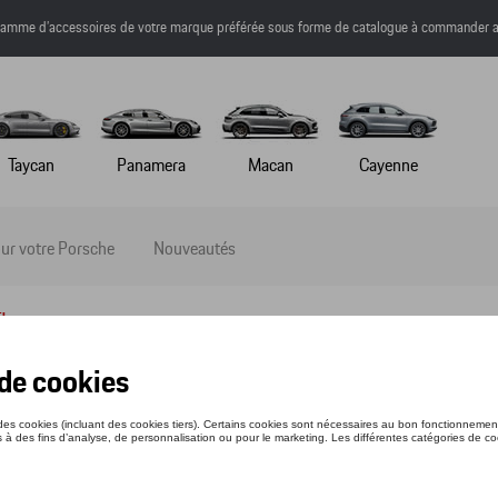
a gamme d’accessoires de votre marque préférée sous forme de catalogue à commander a
Taycan
Panamera
Macan
Cayenne
ur votre Porsche
Nouveautés
l
TE SWEAT - ROUGHROADS - 3XL
nce: WAP1623XL0PRRD
17 €