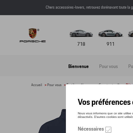
Chers accessoires-lovers, retrouvez dorénavant toute l
718
911
Bienvenue
Pour vous
Po
Accueil
>
Pour vous
>
Textile
>
Hommes
>
Sweats et pulls
> Détai
VES
Référe
192,