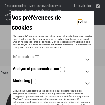
Chers accessoires-lovers, retrouvez dorénavant
En savoir plus
toute la gamme d’accessoires de votre marque
préférée sous forme de catalogue à commander
auprès de votre concessionaire.
Toggle navigation
FR
Accueil
>
Pour vous
>
Textile
>
Hommes
>
T-shirts et polos
> Détail