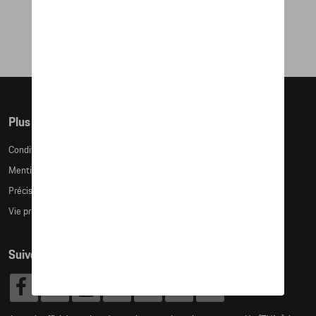
39,65 €
Plus d'informations
Conditions de vente
Mentions légales
Précision des tailles
Vie privée
Suivez nous