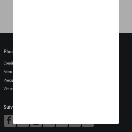
12,20 €
Plus d'informations
Conditions de vente
Mentions légales
Précision des tailles
Vie privée
Suivez nous