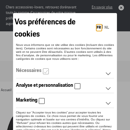
Chers accessoires-lovers, retrouvez dorénavant
En savoir plus
toute la gamme d’accessoires de votre marque
préférée sous forme de catalogue à commander
auprès de votre concessionaire.
Toggle navigation
FR
Accueil
>
Pour vous
>
Textile
>
Hommes
>
T-shirts et polos
> Détail