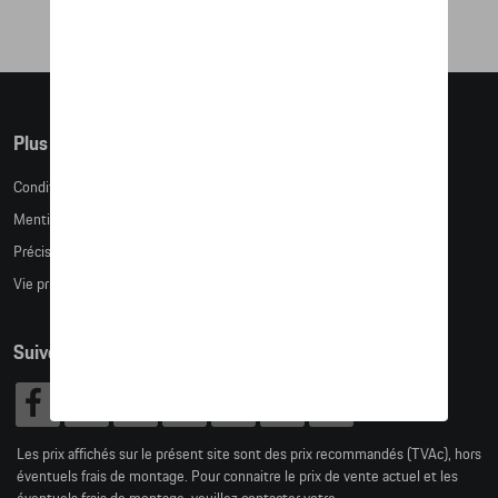
Plus d'informations
Conditions de vente
Mentions légales
Précision des tailles
Vie privée
Suivez nous
Les prix affichés sur le présent site sont des prix recommandés (TVAc), hors
éventuels frais de montage. Pour connaitre le prix de vente actuel et les