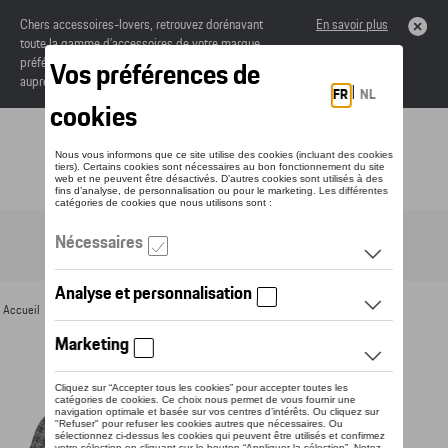
Chers accessoires-lovers, retrouvez dorénavant
En savoir plus
toute la gamme d’accessoires de votre marque
préférée sous forme de catalogue à commander
auprès de votre concessionaire.
Toggle navigation
FR
Accueil
>
Pour vous
>
Textile
>
Dames
>
T-shirts et polos
> Détail