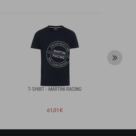
T-SHIRT - MARTINI RACING
CLÉ USB CLÉ 
61,01 €
4