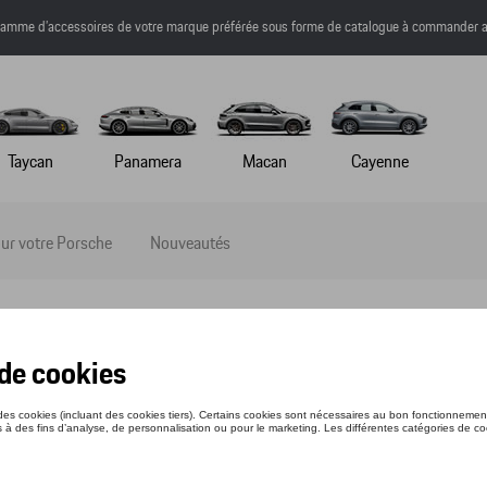
a gamme d’accessoires de votre marque préférée sous forme de catalogue à commander a
Taycan
Panamera
Macan
Cayenne
ur votre Porsche
Nouveautés
-SHIRT - HERITAGE 2.0 - XS
nce: WAP3210XS0PHRT
3 €