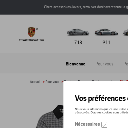
Chers accessoires-lovers, retrouvez dorénavant toute l
718
911
Bienvenue
Pour vous
Po
Accueil
>
Pour vous
>
Textile
>
Dames
>
T-shirts et polos
> Détail
POLO
Référe
86,4