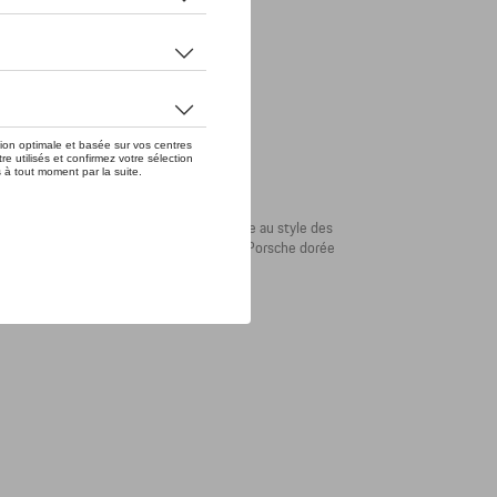
ine et au motif pied-de-poule redonne vie au style des
cle « ICONS OF COOL » et une plaquette Porsche dorée