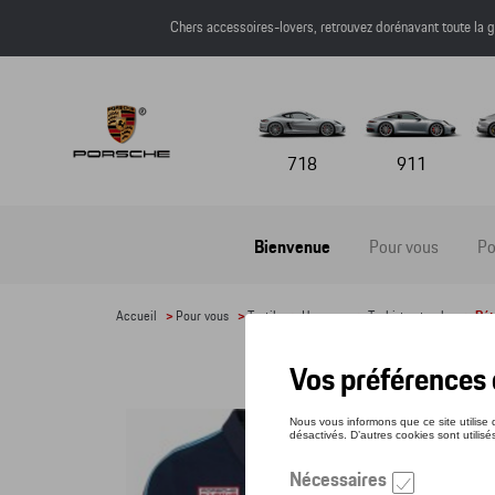
Chers accessoires-lovers, retrouvez dorénavant toute l
718
911
Bienvenue
Pour vous
Po
Accueil
>
Pour vous
>
Textile
>
Hommes
>
T-shirts et polos
> Dét
POLO
Référe
86,4