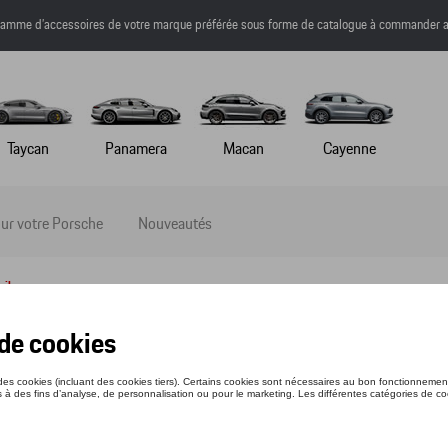
a gamme d’accessoires de votre marque préférée sous forme de catalogue à commander a
Taycan
Panamera
Macan
Cayenne
ur votre Porsche
Nouveautés
ail
-SHIRT - MARTINI RACING - L
nce: WAP55300L0M0MR
3 €