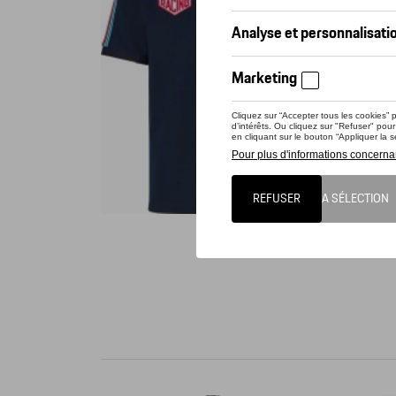
Polo
Polo-
Polo-
Polo-
Vérif
Polo-
Ce prod
Le polo 
bras, un