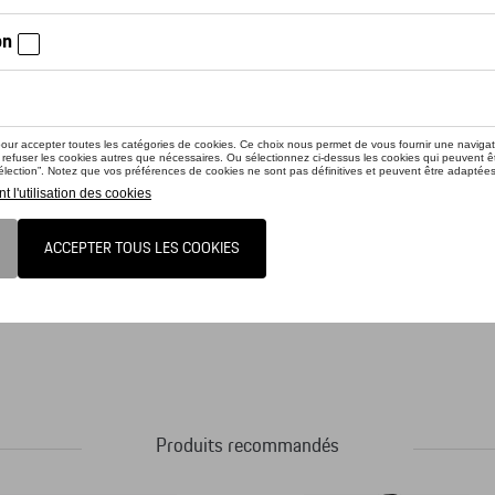
-shirt - Martini Racing - L
shirt - Martini Racing - 3XL
shirt - Martini Racing - XXL
shirt - Martini Racing - XL
iez la disponibilité auprès de votre concessionnaire
shirt - Martini Racing - M
uit n'est actuellement pas de stock
pour homme de la collection Porsche Lifestyle MARTINI RACING? impressionne par
 imprimé Porsche ton sur ton sur l'empiècement de l'épaule et différents badges
Produits recommandés