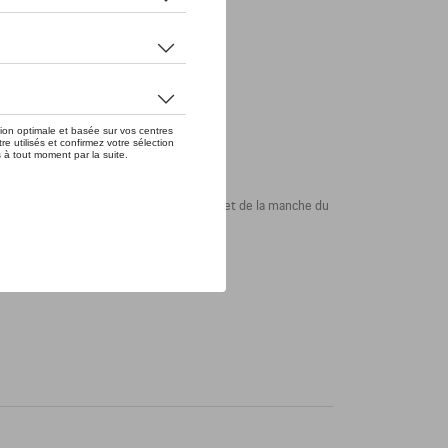
 ses rayures MARTINI RACING? sur l'ourlet de la manche du
 inspirés de la Porsche 917 KH de 1971.