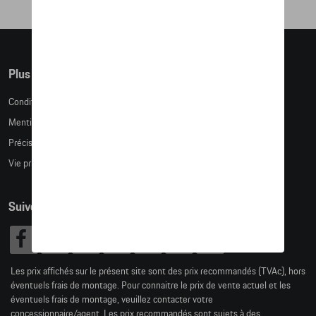
Plus d'informations
Conditions de vente
Mentions légales
Précision des tailles
Vie privée
Suivez nous
Les prix affichés sur le présent site sont des prix recommandés (TVAc), hors
éventuels frais de montage. Pour connaitre le prix de vente actuel et les
éventuels frais de montage, veuillez contacter votre
concessionnaire/agent. Les prix recommandés sont sujets à des