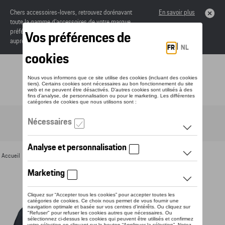
Chers accessoires-lovers, retrouvez dorénavant
En savoir plus
toute la gamme d’accessoires de votre marque
préférée sous forme de catalogue à commander
auprès de votre concessionaire.
Toggle navigation
FR
Accueil
>
Pour vous
>
Textile
>
Dames
>
T-shirts et polos
> Détail