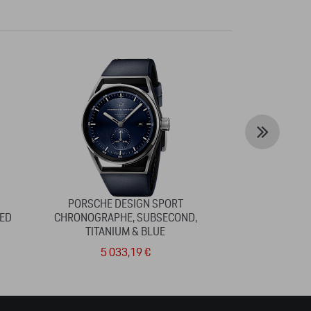
PORSCHE DESIGN SPORT
PORTEFEUILLE 
RED
CHRONOGRAPHE, SUBSECOND,
TITANIUM & BLUE
5 033,19 €
15