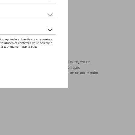
ARTINI RACING®, en tissu piqué de haute qualité, est un
lui confèrent le look MARTINI RACING® iconique.
egards. L'insigne MARTINI RACING® constitue un autre point