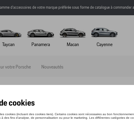
a gamme d’accessoires de votre marque préférée sous forme de catalogue à commander a
Taycan
Panamera
Macan
Cayenne
ur votre Porsche
Nouveautés
-SHIRT - MARTINI RACING - XS
nce: WAP5510XS0P0MR
1 €