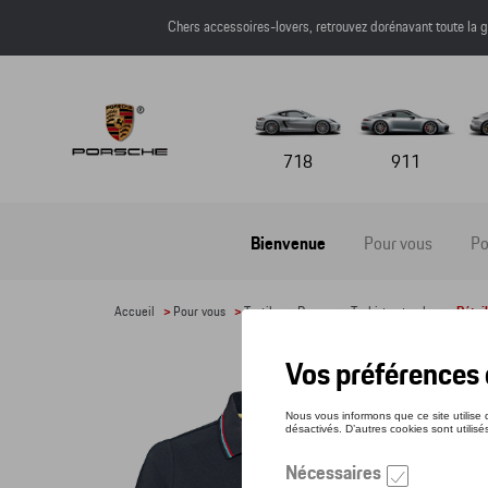
Chers accessoires-lovers, retrouvez dorénavant toute l
718
911
Bienvenue
Pour vous
Po
Accueil
>
Pour vous
>
Textile
>
Dames
>
T-shirts et polos
> Détail
POLO
Référe
91,5