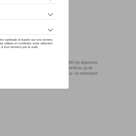
 eerste Porsche-sportwagen op 8 juni 1948 zijn algemene
 zacht katoen, op de voorkant als kleine zeefdruk, op de
CHE' verschijnt onder het nummer op de voor- en achterkant.
rp af.