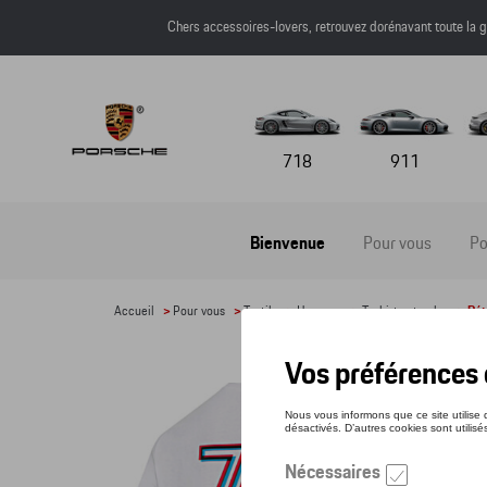
Chers accessoires-lovers, retrouvez dorénavant toute l
718
911
Bienvenue
Pour vous
Po
Accueil
>
Pour vous
>
Textile
>
Hommes
>
T-shirts et polos
> Dét
T-SH
Référe
50,8