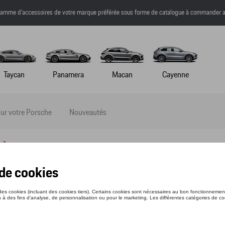
a gamme d’accessoires de votre marque préférée sous forme de catalogue à commander a
Taycan
Panamera
Macan
Cayenne
ur votre Porsche
Nouveautés
ail
IRT - 75 Y PORSCHE SPORTS CAR - L
nce: WAP13000L0P75Y
4 €