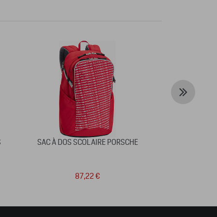
S
SAC À DOS SCOLAIRE PORSCHE
TIRELIRE 
87,22 €
4