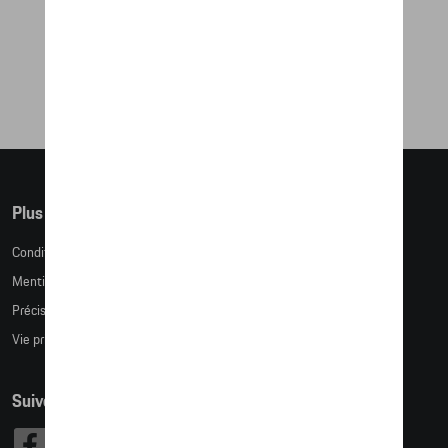
TITANIUM
284,70 €
Plus d'informations
Conditions de vente
Mentions légales
Précision des tailles
Vie privée
Suivez nous