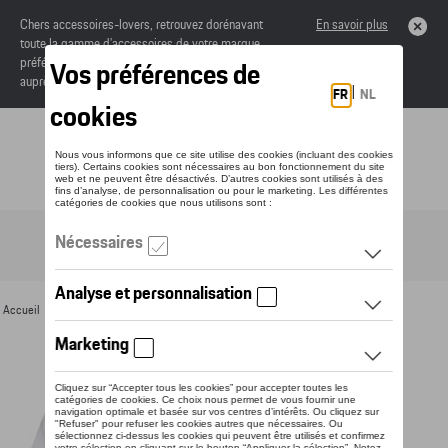
Chers accessoires-lovers, retrouvez dorénavant
En savoir plus
toute la gamme d’accessoires de votre marque
préférée sous forme de catalogue à commander
auprès de votre concessionaire.
Toggle navigation
FR
Accueil
>
Pour vous
>
Textile
>
Hommes
>
T-shirts et polos
> Détail