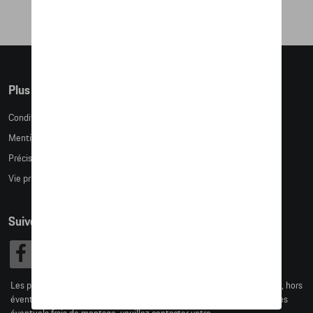
Plus d'informations
Conditions de vente
Mentions légales
Précision des tailles
Vie privée
Suivez nous
Les prix affichés sur le présent site sont des prix recommandés (TVAc), hors
éventuels frais de montage. Pour connaitre le prix de vente actuel et les