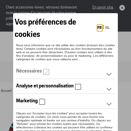
Chers accessoires-lovers, retrouvez dorénavant
En savoir plus
toute la gamme d’accessoires de votre marque
préférée sous forme de catalogue à commander
auprès de votre concessionaire.
Toggle navigation
FR
Accueil
>
Pour vous
>
Textile
>
Hommes
>
T-shirts et polos
> Détail