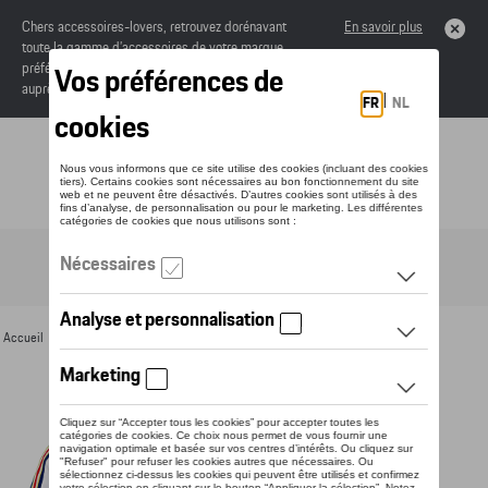
Chers accessoires-lovers, retrouvez dorénavant
En savoir plus
toute la gamme d’accessoires de votre marque
préférée sous forme de catalogue à commander
auprès de votre concessionaire.
Toggle navigation
FR
Accueil
>
Pour vous
>
Textile
>
Hommes
>
T-shirts et polos
> Détail