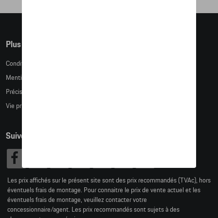
Plus d'informations
Conditions de vente
Mentions légales
Précision des tailles
Vie privée
Suivez nous
Les prix affichés sur le présent site sont des prix recommandés (TVAc), hors
éventuels frais de montage. Pour connaitre le prix de vente actuel et les
éventuels frais de montage, veuillez contacter votre
concessionnaire/agent. Les prix recommandés sont sujets à des