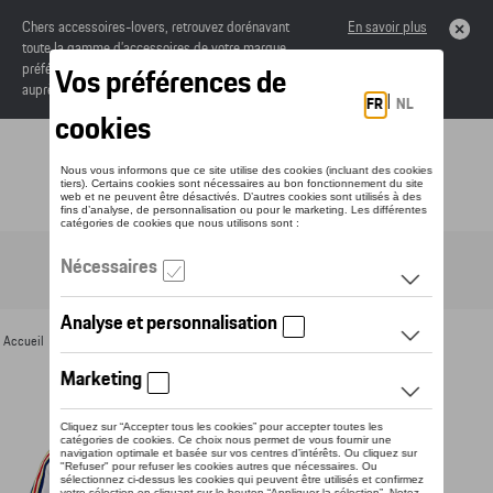
Chers accessoires-lovers, retrouvez dorénavant
En savoir plus
toute la gamme d’accessoires de votre marque
préférée sous forme de catalogue à commander
auprès de votre concessionaire.
Toggle navigation
FR
Accueil
>
Pour vous
>
Textile
>
Hommes
>
T-shirts et polos
> Détail