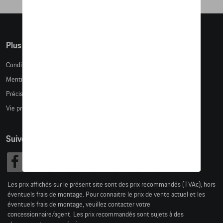
Plus d'informations
Conditions de vente
Mentions légales
Précision des tailles
Vie privée
Suivez nous
Les prix affichés sur le présent site sont des prix recommandés (TVAc), hors
éventuels frais de montage. Pour connaitre le prix de vente actuel et les
éventuels frais de montage, veuillez contacter votre
concessionnaire/agent. Les prix recommandés sont sujets à des