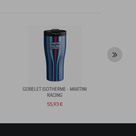
GOBELET ISOTHERME - MARTINI
STYLO 
RACING
55,93 €
1
s