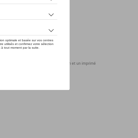
à manches courtes avec des manches raglan et un imprimé
ille pour Porsche.