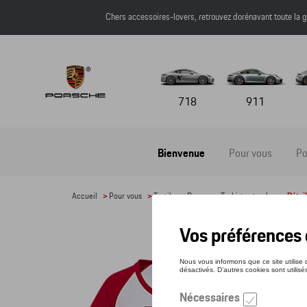
Chers accessoires-lovers, retrouvez dorénavant toute l
718
911
Bienvenue
Pour vous
Po
Accueil
>
Pour vous
>
Textile
>
Dames
>
T-shirts et polos
> Détail
T-SH
Référe
61,0