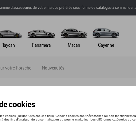
a gamme d’accessoires de votre marque préférée sous forme de catalogue à commander a
Taycan
Panamera
Macan
Cayenne
ur votre Porsche
Nouveautés
IRT - RS 2.7 - XS
nce: WAP9520XS0NRS2
1 €