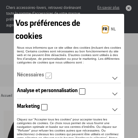
Chers accessoires-lovers, retrouvez dorénavant
En savoir plus
toute la gamme d’accessoires de votre marque
préférée sous forme de catalogue à commander
auprès de votre concessionaire.
Toggle navigation
FR
Accueil
>
Pour vous
>
Textile
>
Hommes
>
T-shirts et polos
> Détail