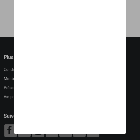
86,43 €
Plus d'informations
Conditions de vente
Mentions légales
Précision des tailles
Vie privée
Suivez nous