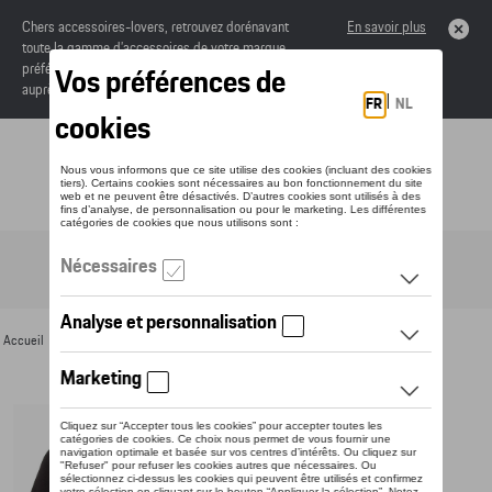
Chers accessoires-lovers, retrouvez dorénavant
En savoir plus
toute la gamme d’accessoires de votre marque
préférée sous forme de catalogue à commander
auprès de votre concessionaire.
Toggle navigation
FR
Accueil
>
Pour vous
>
Textile
>
Hommes
>
T-shirts et polos
> Détail