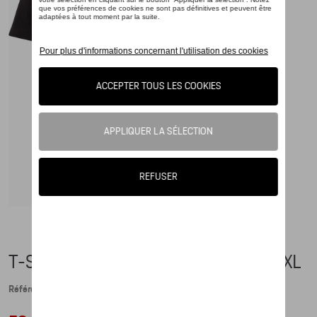
T-SHIRT WEISSACH - ESSENTIAL - XXL
Référence: WAP672XXL0PESS