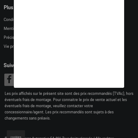
Plus d'informations
Conditions de vente
Mentions légales
Précision des tailles
Vie privée
Suivez nous
Les prix affichés sur le présent site sont des prix recommandés (TVAc), hors
éventuels frais de montage. Pour connaitre le prix de vente actuel et les
éventuels frais de montage, veuillez contacter votre
concessionnaire/agent. Les prix recommandés sont sujets à des
changements sans préavis.
cookies