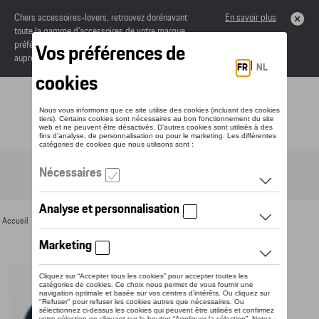
Chers accessoires-lovers, retrouvez dorénavant
En savoir plus
toute la gamme d’accessoires de votre marque
préférée sous forme de catalogue à commander
auprès de votre concessionaire.
Toggle navigation
FR
Accueil
>
Pour vous
>
Textile
>
Hommes
>
T-shirts et polos
> Détail