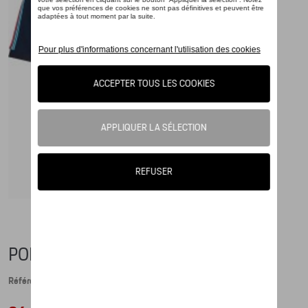
POLO-SHIRT - MARTINI RACING
Référence: WAP553XXX0M0MR