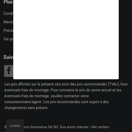
Plus d'informations
Conditions de vente
Mentions légales
Précision des tailles
Vie privée
Suivez nous
Les prix affichés sur le présent site sont des prix recommandés (TVAc), hors
éventuels frais de montage. Pour connaitre le prix de vente actuel et les
éventuels frais de montage, veuillez contacter votre
concessionnaire/agent. Les prix recommandés sont sujets à des
changements sans préavis.
cookies
© 2026 D'Ieteren Automotive SA/NV. Tous droits réservés / Alle rechten