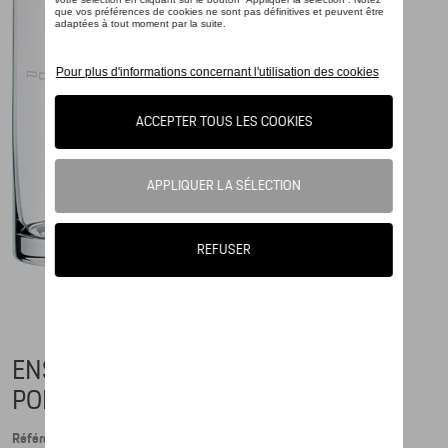
ENSEMBLE DE VERRES LONG DRINK
PORSCHE
Référence: WAP0505010NLGL