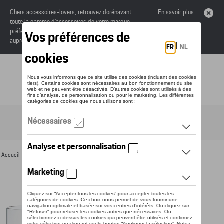
Chers accessoires-lovers, retrouvez dorénavant
En savoir plus
toute la gamme d’accessoires de votre marque
préférée sous forme de catalogue à commander
auprès de votre concessionaire.
Toggle navigation
FR
Accueil
>
Pour vous
>
Divers
>
Accessoires de table
> Détail