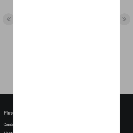
COLLECTOR'S ESPRESSO CUP NO. 1 –
LIMITED EDITION – LE MANS 2020
25,42 €
Plus d'informations
Conditions de vente