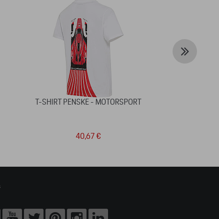
T-SHIRT PENSKE - MOTORSPORT
STYLO R
40,67 €
1
s