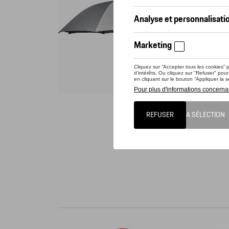
Vérif
Ce prod
Heritage
signatur