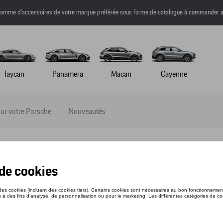
a gamme d’accessoires de votre marque préférée sous forme de catalogue à commander a
Taycan
Panamera
Macan
Cayenne
ur votre Porsche
Nouveautés
APLUIE – HERITAGE
nce: WAP0500810PHKR
1 €