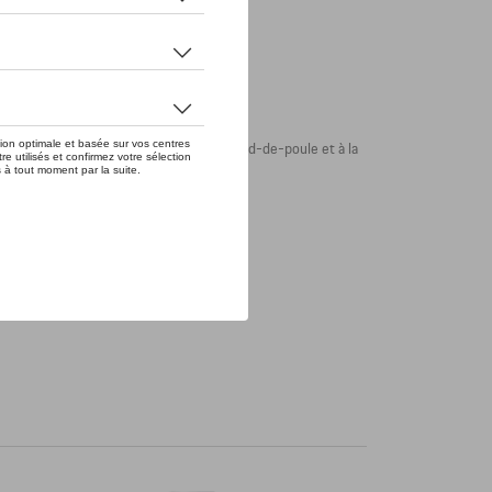
, grâce à son revêtement gris au motif pied-de-poule et à la
a fermeture.