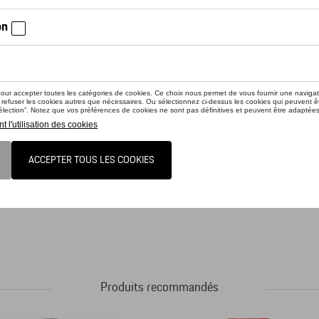
iez la disponibilité auprès de votre concessionnaire
uit n'est actuellement pas de stock
 Design. Ce parapluie maniable fait revivre le style des années 1960 au quotidien
e « PORSCHE » couleur dorée. Le mécanisme automatique facilite l'ouverture et l
Produits recommandés