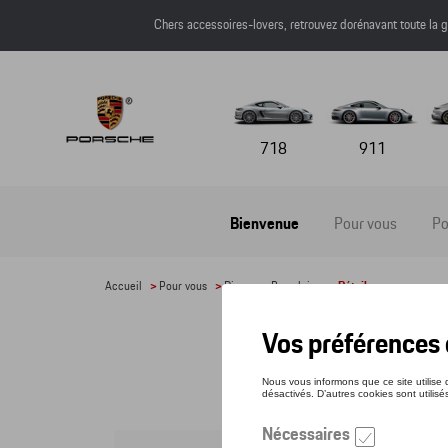
Chers accessoires-lovers, retrouvez dorénavant toute l
718
911
Bienvenue
Pour vous
Po
Accueil
>
Pour vous
>
Divers
>
Parapluies
> Détail
PAR
Référe
91,5