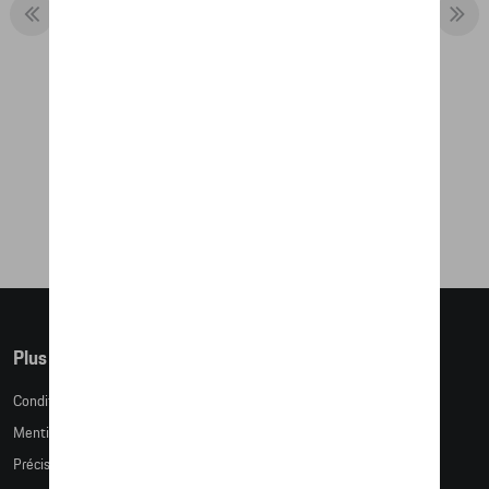
SAC DE VOYAGE, SAFARI - MARTINI
RACING
151,50 €
Plus d'informations
Conditions de vente
Mentions légales
Précision des tailles