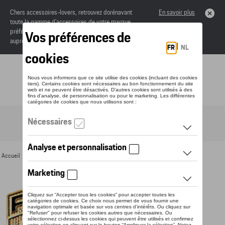
Chers accessoires-lovers, retrouvez dorénavant
En savoir plus
toute la gamme d’accessoires de votre marque
préférée sous forme de catalogue à commander
auprès de votre concessionaire.
Toggle navigation
FR
Accueil
>
Pour vous
>
Divers
> Détail