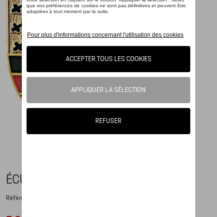
ÉCUSSON AUTOCOLLANT
Référence: WAP0130050MCST