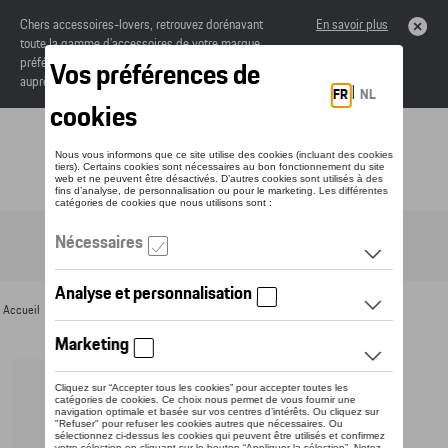
Chers accessoires-lovers, retrouvez dorénavant
En savoir plus
toute la gamme d’accessoires de votre marque
préférée sous forme de catalogue à commander
auprès de votre concessionaire.
Toggle navigation
FR
Accueil
>
Pour vous
>
Montres
> Détail