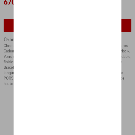
670,07 €
Vérifiez la disponibilité auprès de votre concessionnaire
Ce produit n'est actuellement pas de stock
Chronographe classique avec mouvement d’horlogerie RONDA et 4 pierres.
Cadran argenté en métal, avec détails Bleu et Rouge et inscription « turbo ».
Verre saphir avec revêtement antireflet unilatéral. Boîtier en acier inoxydable,
finition satinée. Étanche jusqu’à 10 ATM. Tube et couronne vissés, polis.
Bracelet en matière textile Bleu nuit avec éléments de réglage de la
longueur. Largeur 22 mm. Fermoir en acier inoxydable avec inscription «
PORSCHE »gravée. Design par le Studio F.A. Porsche. Avec emballage de
haute qualité.