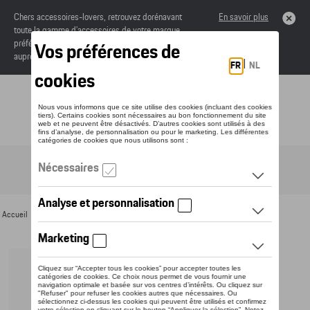
Chers accessoires-lovers, retrouvez dorénavant
En savoir plus
toute la gamme d’accessoires de votre marque
préférée sous forme de catalogue à commander
auprès de votre concessionaire.
Toggle navigation
FR
Accueil
>
Pour vous
>
Montres
> Détail