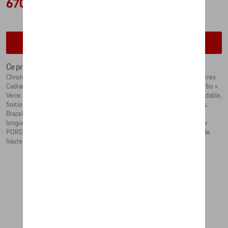
670,07 €
Vérifiez la disponibilité auprès de votre concessionnaire
Ce produit n'est actuellement pas de stock
Chronographe classique avec mouvement d’horlogerie RONDA et 4 pierres.
Cadran argenté en métal, avec détails Bleu et Rouge et inscription « turbo ».
Verre saphir avec revêtement antireflet unilatéral. Boîtier en acier inoxydable,
finition satinée. Étanche jusqu’à 10 ATM. Tube et couronne vissés, polis.
Bracelet en matière textile Bleu nuit avec éléments de réglage de la
longueur. Largeur 22 mm. Fermoir en acier inoxydable avec inscription «
PORSCHE »gravée. Design par le Studio F.A. Porsche. Avec emballage de
haute qualité.