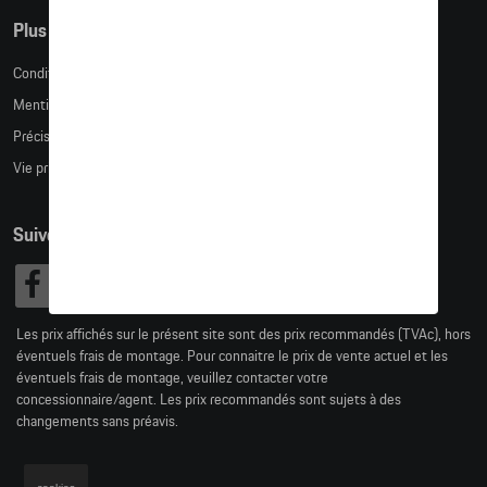
Plus d'informations
Conditions de vente
Mentions légales
Précision des tailles
Vie privée
Suivez nous
Les prix affichés sur le présent site sont des prix recommandés (TVAc), hors
éventuels frais de montage. Pour connaitre le prix de vente actuel et les
éventuels frais de montage, veuillez contacter votre
concessionnaire/agent. Les prix recommandés sont sujets à des
changements sans préavis.