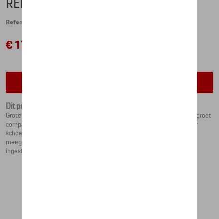
REISTAS - URBAN EXPLORER
Referentie: WAP0352010NUEX
€ 171,84
Contacteer uw dealer voor beschikbaarheid
Dit product is momenteel niet op stock
Grote Porsche reistas uit de Urban Explorer collectie. De tas heeft een groot
compartiment voor alle reisbenodigheden, een apart compariment voor
schoenen en slippers en een vak met ritssluiting aan de zijkant. De
meegeleverde en tevens verwijderbare schouderband kan naar wens
ingesteld worden.