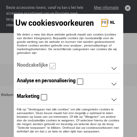
Beste accessoires-lovers, vanaf nu kan u het hele
Meer informatie
accessoire assortiment van uw favoriete merk
terugvinden in de online catalogus. Deze kunnen
steeds besteld worden via uw dealer.
Toggle navigation
NL
Welkom
>
Voor u
>
Bagage
> Detail