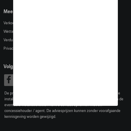
Meer info
Verkoopsvoorwaarden
Wettelijke bepalingen
Verduidelijking kledingmaten
Privacybeleid
Volg Ons
De prijzen op deze site zijn adviesprijzen (incl. btw), exclusief eventuele
installatiekosten. Voor meer informatie over de actuele verkoopprijs en de
eventuele installatiekosten kunt u contact opnemen met uw
concessiehouder / agent. De adviesprijzen kunnen zonder voorafgaande
kennisgeving worden gewijzigd.