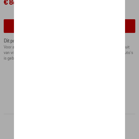
€ 86,43
Contacteer uw dealer voor beschikbaarheid
Dit product is momenteel niet op stock
Voor aankomende Porsche-fans: Houten race vrachtwagen, bestaande uit
van vrachtenwagen met trailer en 3 racewagens. De vorm van de raceauto's
is gebaseerd op de klassieke 911.
Aanbevolen producten