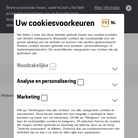
Beste accessoires-lovers, vanaf nu kan u het hele
Meer informatie
accessoire assortiment van uw favoriete merk
terugvinden in de online catalogus. Deze kunnen
steeds besteld worden via uw dealer.
Toggle navigation
NL
Welkom
>
Voor u
>
Voor kinderen
> Detail