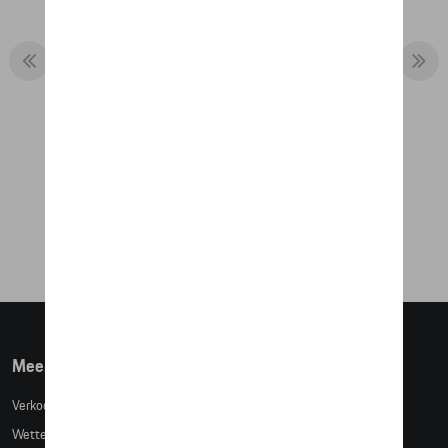
COLLECTOR'S CUP NO. 2 – HERITAGE
COLLECTION – LIMITED EDITION
€ 32,54
Meer info
Verkoopsvoorwaarden
Wettelijke bepalingen