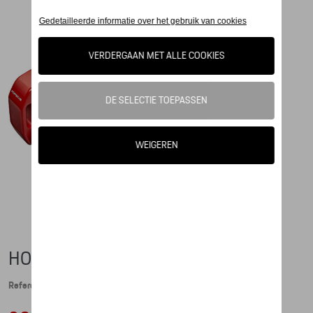
HOUTEN RACE TRUCK
Referentie: WAP0400100NRTR