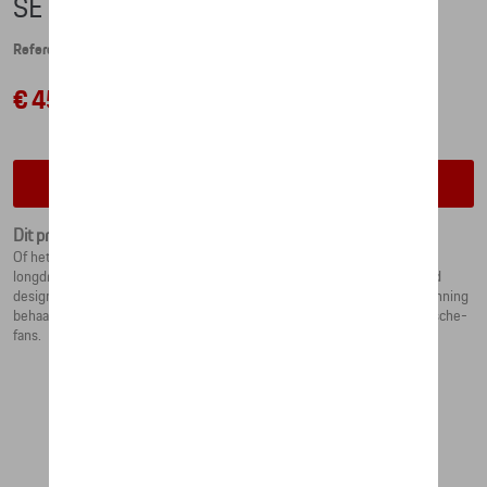
SET LONGDRINK GLAZEN - 911 GT1
Referentie: WAP0505040RLDR
€ 45,76
Contacteer uw dealer voor beschikbaarheid
Dit product is momenteel niet op stock
Of het nu voor dagelijks gebruik is of voor speciale gelegenheden: de
longdrinkglazen in een praktische set van 2 hebben een indrukwekkend
design, gebaseerd op de Porsche 911 GT1, die in 1998 de eindoverwinning
behaalde in de 24 uur van Le Mans. Ook ideaal als cadeau voor alle Porsche-
fans.