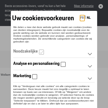
Beste accessoires-lovers, vanaf nu kan u het hele
Meer informatie
accessoire assortiment van uw favoriete merk
terugvinden in de online catalogus. Deze kunnen
steeds besteld worden via uw dealer.
Toggle navigation
NL
Welkom
>
Voor u
>
Divers
>
Servies en tafelgarnituur
> Detail