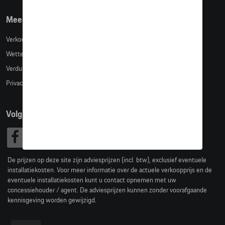
Meer info
Verkoopsvoorwaarden
Wettelijke bepalingen
Verduidelijking kledingmaten
Privacybeleid
Volg Ons
De prijzen op deze site zijn adviesprijzen (incl. btw), exclusief eventuele
installatiekosten. Voor meer informatie over de actuele verkoopprijs en de
eventuele installatiekosten kunt u contact opnemen met uw
concessiehouder / agent. De adviesprijzen kunnen zonder voorafgaande
kennisgeving worden gewijzigd.