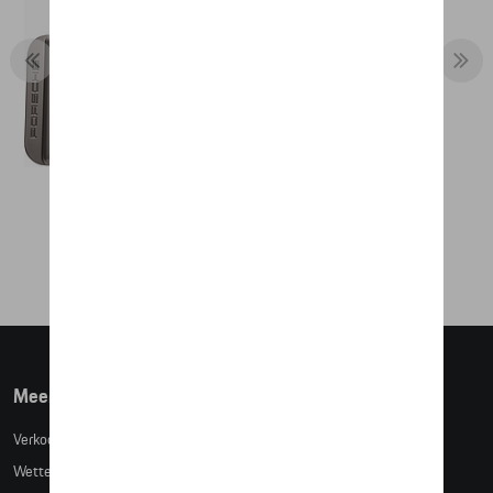
RIEM - MARTINI RACING
€ 80,33
Meer info
Verkoopsvoorwaarden
Wettelijke bepalingen