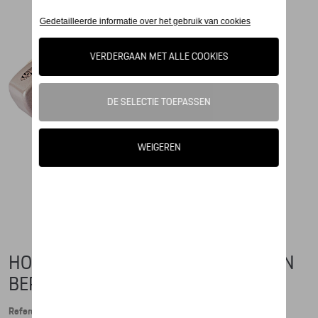
HOUTEN PORSCHE - TAYCAN FROZEN
BERRY
Referentie: WAP0406200PTHA