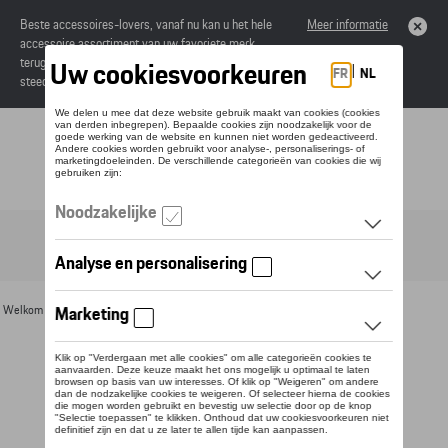
Beste accessoires-lovers, vanaf nu kan u het hele
Meer informatie
accessoire assortiment van uw favoriete merk
terugvinden in de online catalogus. Deze kunnen
steeds besteld worden via uw dealer.
Toggle navigation
NL
Welkom
>
Voor u
>
Voor kinderen
> Detail