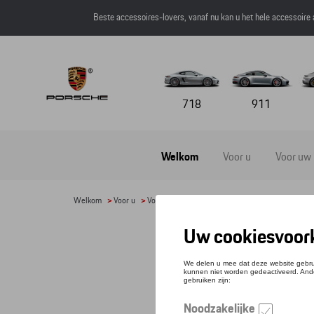
Beste accessoires-lovers, vanaf nu kan u het hele accessoire
718
911
Welkom
Voor u
Voor uw
Welkom
>
Voor u
>
Voor kinderen
> Detail
HOU
Referen
€ 71