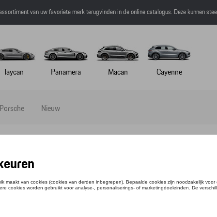
 assortiment van uw favoriete merk terugvinden in de online catalogus. Deze kunnen ste
Taycan
Panamera
Macan
Cayenne
 Porsche
Nieuw
TEN SPEELGOED
tie: WAP0400020L0EF
,17