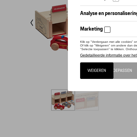
Conta
Houten h
Spoedart