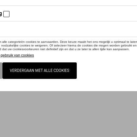
cteer uw dealer om te bestellen
ulpverleners speelgoedset bestaande uit: - Brandweerauto (vorm van Porsche Ca
s auto (vorm van Porsche Taycan - Garageboxen voor de houten voertuigen