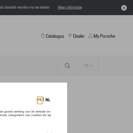
eds besteld worden via uw dealer.
Meer informatie
Catalogus
Dealer
My Porsche
NL