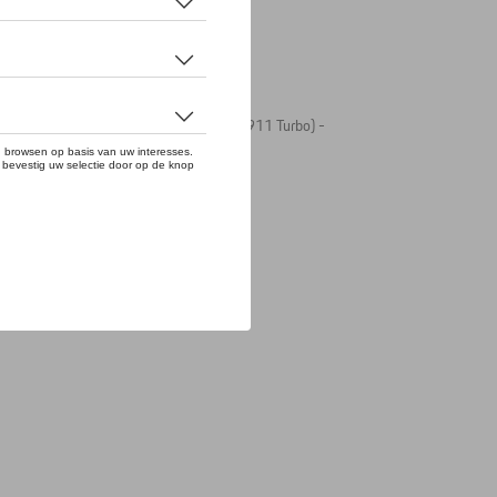
yenne) - Politieauto (vorm van Porsche 911 Turbo) -