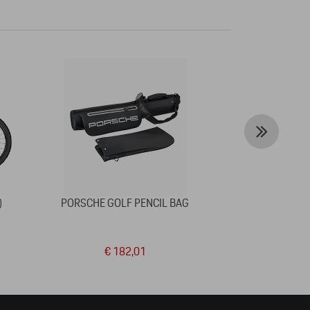
)
PORSCHE GOLF PENCIL BAG
COLLECTOR'S 
6 – MOTOR
€ 182,01
€