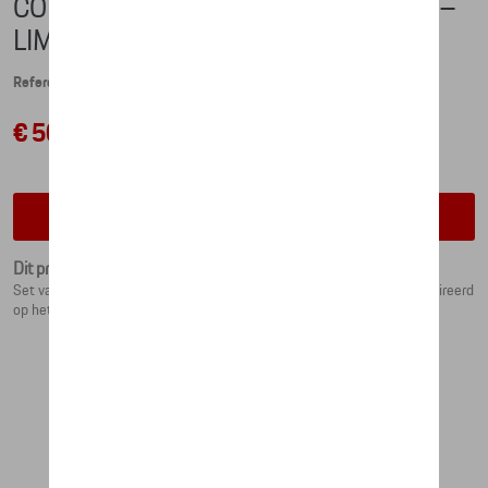
COLLECTOR'S ESPRESSO DUO NO. 5 –
LIMITED EDITION – RACING
Referentie: WAP0504020NRTH
€ 50,84
Contacteer uw dealer voor beschikbaarheid
Dit product is momenteel niet op stock
Set van twee porseleinen espresso kopjes inclusief schoteltjes, geïnspireerd
op het design van Rothmans Racing.