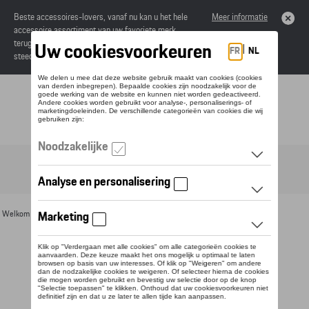
Beste accessoires-lovers, vanaf nu kan u het hele
Meer informatie
accessoire assortiment van uw favoriete merk
terugvinden in de online catalogus. Deze kunnen
steeds besteld worden via uw dealer.
Toggle navigation
NL
Welkom
>
Voor u
>
Divers
>
Mokken
> Detail