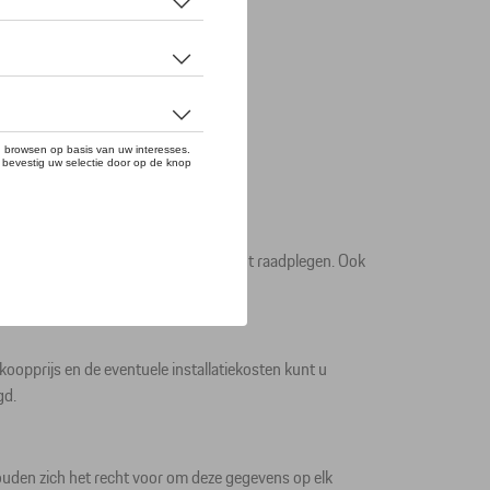
plegen.
bevat een lijst met producten die u kunt raadplegen. Ook
kken.
erkoopprijs en de eventuele installatiekosten kunt u
gd.
ouden zich het recht voor om deze gegevens op elk