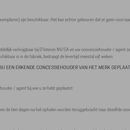
exemplaren) zijn beschikbaar. Het kan echter gebeuren dat er geen voorr
middellijk verkrijgbaar bij D'Ieteren NV/SA en uw concessiehouder / agent z
hikbaar is in de fabriek, bedraagt de levertijd meestal vijf weken.
BIJ EEN ERKENDE CONCESSIEHOUDER VAN HET MERK GEPLAAT
ehouder / agent bij wie u ze hebt geplaatst.
innen de tien dagen na het ophalen worden teruggebracht naar dezelfde co