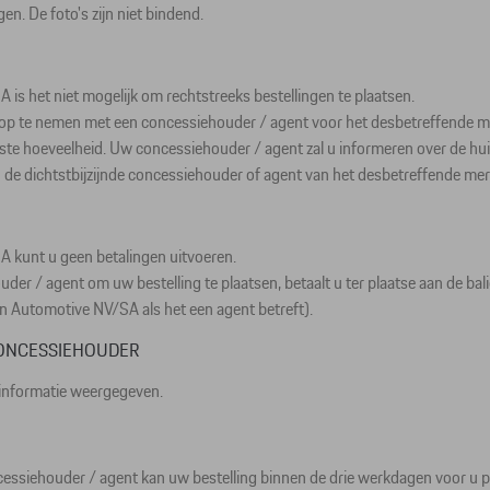
n. De foto's zijn niet bindend.
 is het niet mogelijk om rechtstreeks bestellingen te plaatsen.
 op te nemen met een concessiehouder / agent voor het desbetreffende m
te hoeveelheid. Uw concessiehouder / agent zal u informeren over de huidi
de dichtstbijzijnde concessiehouder of agent van het desbetreffende mer
A kunt u geen betalingen uitvoeren.
/ agent om uw bestelling te plaatsen, betaalt u ter plaatse aan de balie 
n Automotive NV/SA als het een agent betreft).
CONCESSIEHOUDER
 informatie weergegeven.
cessiehouder / agent kan uw bestelling binnen de drie werkdagen voor u p