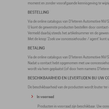
moment en zonder voorafgaande kennisgeving te wijzige
BESTELLING
Via de online catalogus van D'Ieteren Automotive NV/SA
U kunt de gewenste producten bestellen door contact
Vermeld daarbij steeds het artikelnummer en de gewens
Met de knop ‘Zoek uw concessiehouder / agent’ kunt u 
BETALING
Via de online catalogus van D'Ieteren Automotive NV/S
Nadat u contact hebt opgenomen met uw concessiehouder 
wordt via hem geplaatst (of door hem namens D'Ietere
BESCHIKBAARHEID EN LEVERTIJDEN BIJ UW 
De beschikbaarheid van de producten wordt louter ter
In voorraad
Producten in voorraad zijn beschikbaar. Uw con