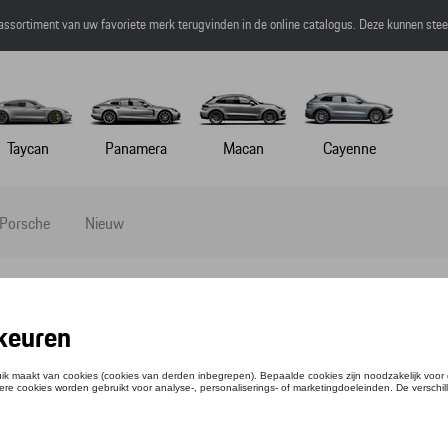
 assortiment van uw favoriete merk terugvinden in de online catalogus. Deze kunnen ste
Taycan
Panamera
Macan
Cayenne
 Porsche
Nieuw
?