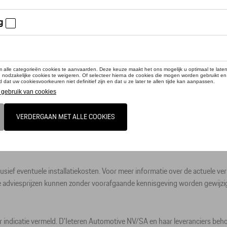
SA kunt u specifieke producten van onze merken of andere producten raad
egang tot de verschillende categorieën via de navigatiebalk. Elke categorie 
 eigen zoekcriteria in te geven en in de navigatiebalk op ‘Zoeken’ te kli
xclusief eventuele installatiekosten. Voor meer informatie over de actuele v
adviesprijzen kunnen zonder voorafgaande kennisgeving worden gewijzi
 indicatie vermeld. D'Ieteren Automotive NV/SA en haar leveranciers beh