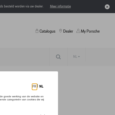
eds besteld worden via uw dealer.
Meer informatie
Catalogus
Dealer
My Porsche
NL