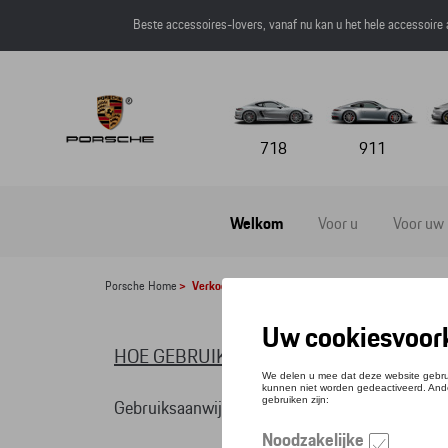
Beste accessoires-lovers, vanaf nu kan u het hele accessoire
718
911
Welkom
Voor u
Voor uw
Porsche Home
>
Verkoopsvoorwaarden
HOE GEBRUIK IK DE ONLINE CATALOGUS 
Gebruiksaanwijzing van de website