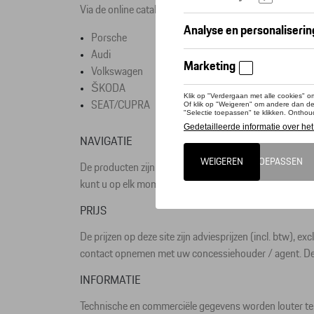
Via de online catalogus van D'Ieteren Automotive NV/
Porsche
Audi
Volkswagen
ŠKODA
SEAT/CUPRA
NAVIGATIE
De producten zijn ingedeeld in categorieën. U krijgt to
kunt u op elk moment een zoekopdracht uitvoeren door uw
PRIJS
De prijzen op deze site zijn adviesprijzen (incl. btw), e
contact opnemen met uw concessiehouder / agent. De 
INFORMATIE
Technische en commerciële gegevens worden louter ter