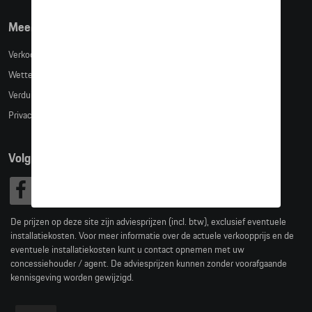
Meer info
Verkoopsvoorwaarden
Wettelijke bepalingen
Verduidelijking kledingmaten
Privacybeleid
Volg Ons
De prijzen op deze site zijn adviesprijzen (incl. btw), exclusief eventuele
installatiekosten. Voor meer informatie over de actuele verkoopprijs en de
eventuele installatiekosten kunt u contact opnemen met uw
concessiehouder / agent. De adviesprijzen kunnen zonder voorafgaande
kennisgeving worden gewijzigd.