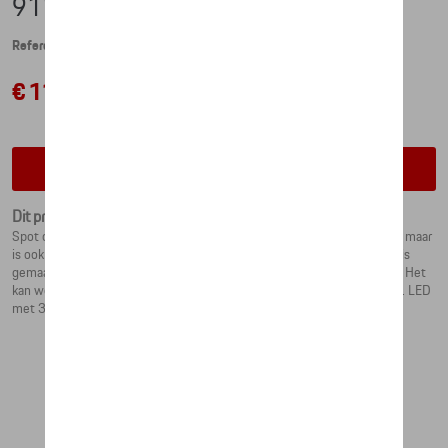
911 CLASSIC SPOTLIGHT
Referentie: WAP0505200PSPL
€ 118,74
Contacteer uw dealer voor beschikbaarheid
Dit product is momenteel niet op stock
Spot on! De exclusieve 911 spotlight verlicht niet alleen de duisternis, maar
is ook een highlight in huis dankzij het exclusieve design. De spotlight is
gemaakt van het originele rode oliefilter van de klassieke Porsche 911. Het
kan worden in- en uitgeschakeld met de touch-functie in het voetstuk. LED
met 3.500 Kelvin en 160 lumen.