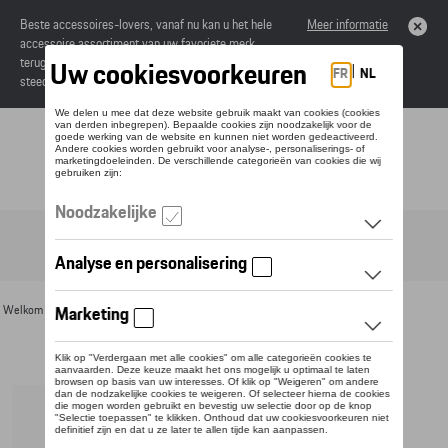
Beste accessoires-lovers, vanaf nu kan u het hele
Meer informatie
accessoire assortiment van uw favoriete merk
terugvinden in de online catalogus. Deze kunnen
steeds besteld worden via uw dealer.
Toggle navigation
NL
Welkom
>
Voor u
>
Electronica
> Detail