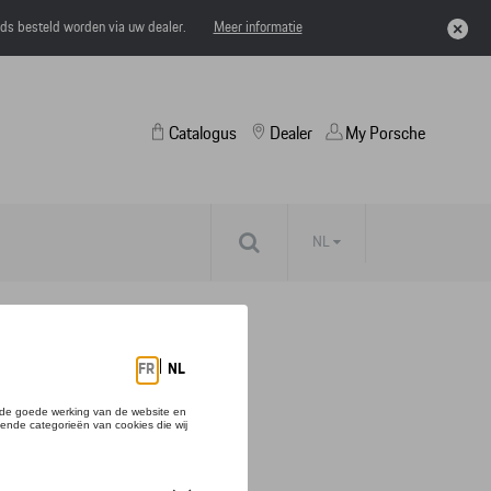
eds besteld worden via uw dealer.
Meer informatie
Catalogus
Dealer
My Porsche
NL