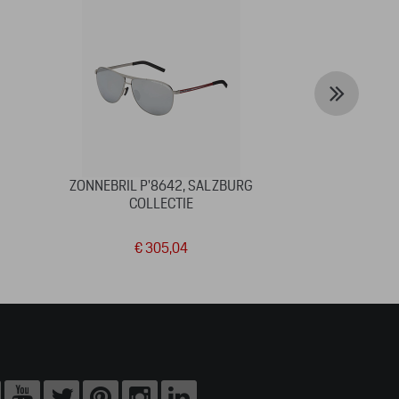
ZONNEBRIL P'8642, SALZBURG
TOM TA
COLLECTIE
€ 305,04
€