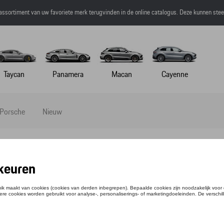
 assortiment van uw favoriete merk terugvinden in de online catalogus. Deze kunnen ste
Taycan
Panamera
Macan
Cayenne
 Porsche
Nieuw
ZAK
ntie: WAP0350030LFMS
,83