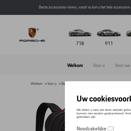
Beste accessoires-lovers, vanaf nu kan u het hele accessoire
718
911
Welkom
Voor u
Voor uw
Welkom
>
Voor u
>
Bagage
> Detail
RUG
Refere
€ 49