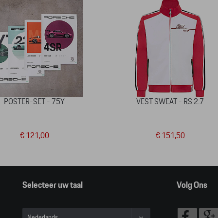
POSTER-SET - 75Y
VEST SWEAT - RS 2.7
€ 121,00
€ 151,50
Selecteer uw taal
Volg Ons
Nederlands