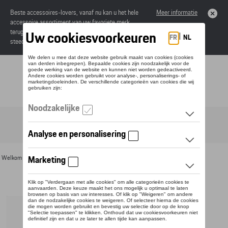
Beste accessoires-lovers, vanaf nu kan u het hele
Meer informatie
accessoire assortiment van uw favoriete merk
terugvinden in de online catalogus. Deze kunnen
steeds besteld worden via uw dealer.
Toggle navigation
NL
Welkom
>
Voor u
>
Divers
>
Thermoflessen
> Detail