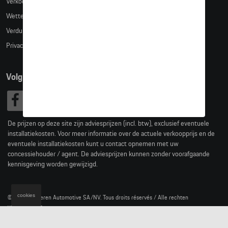
Verkoopsvoorwaarden
Wettelijke bepalingen
Verduidelijking kledingmaten
Privacybeleid
Volg Ons
De prijzen op deze site zijn adviesprijzen (incl. btw), exclusief eventuele
installatiekosten. Voor meer informatie over de actuele verkoopprijs en de
eventuele installatiekosten kunt u contact opnemen met uw
concessiehouder / agent. De adviesprijzen kunnen zonder voorafgaande
kennisgeving worden gewijzigd.
cookies
© 2026 D'Ieteren Automotive SA/NV. Tous droits réservés / Alle rechten
voorbehouden.