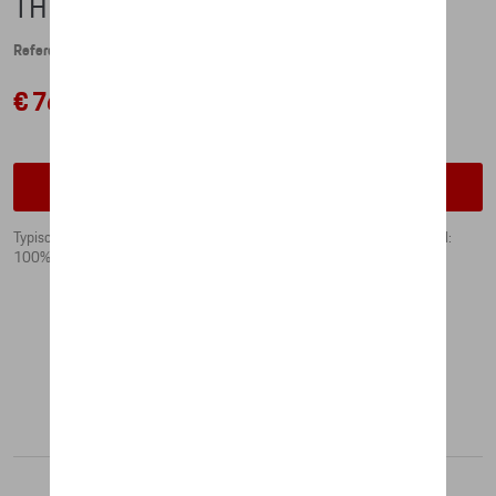
THERMOSFLES - MARTINI RACING
Referentie: WAP0500620L0MR
€ 76,27
Contacteer uw dealer om te bestellen
Typische Porsche vorm Martini Racing-decoratie Inhoud: 1,0 l Materiaal:
100% roestvrij staal
Aanbevolen producten