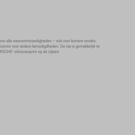
 voor alle weersomstandigheden – ook voor kortere rondes.
t ruimte voor andere benodigdheden. De tas is gemakkelijk te
RSCHE'-siliconenprint op de zijkant.