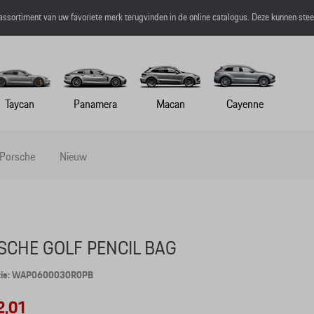
 assortiment van uw favoriete merk terugvinden in de online catalogus. Deze kunnen ste
Taycan
Panamera
Macan
Cayenne
 Porsche
Nieuw
SCHE GOLF PENCIL BAG
tie: WAP0600030R0PB
2,01