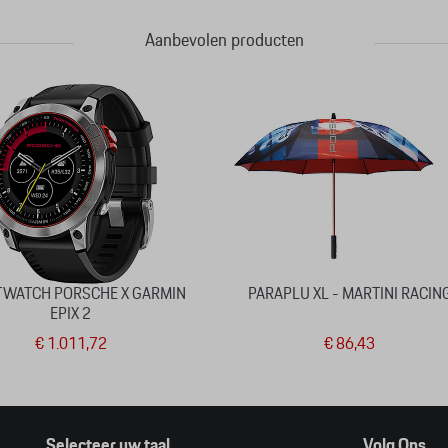
Aanbevolen producten
WATCH PORSCHE X GARMIN
PARAPLU XL - MARTINI RACIN
EPIX 2
€ 1.011,72
€ 86,43
Selecteer uw taal
Volg Ons