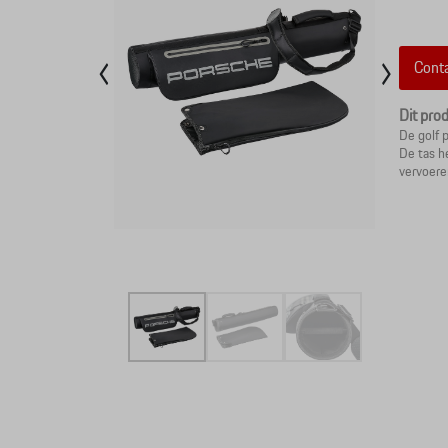
Conta
Dit pro
De golf 
De tas h
vervoere