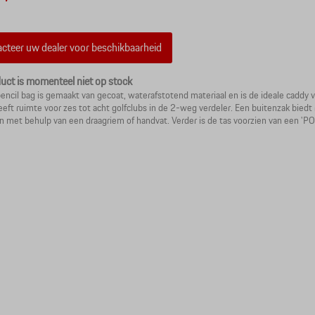
cteer uw dealer voor beschikbaarheid
duct is momenteel niet op stock
pencil bag is gemaakt van gecoat, waterafstotend materiaal en is de ideale caddy
eeft ruimte voor zes tot acht golfclubs in de 2-weg verdeler. Een buitenzak bied
n met behulp van een draagriem of handvat. Verder is de tas voorzien van een 'PO