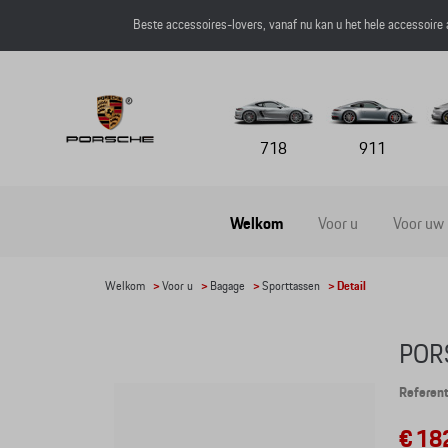
Beste accessoires-lovers, vanaf nu kan u het hele accessoire
718
911
Welkom
Voor u
Voor uw
Welkom
>
Voor u
>
Bagage
>
Sporttassen
> Detail
POR
Referen
€ 18