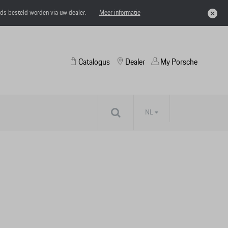
eds besteld worden via uw dealer.
Meer informatie
Catalogus
Dealer
My Porsche
NL