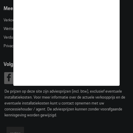
Meer info
Verkoopsvoorwaarden
Wettelijke bepalingen
Verduidelijking kledingmaten
Privacybeleid
Volg Ons
De prijzen op deze site zijn adviesprijzen (incl. btw), exclusief eventuele
installatiekosten. Voor meer informatie over de actuele verkoopprijs en de
eventuele installatiekosten kunt u contact opnemen met uw
concessiehouder / agent. De adviesprijzen kunnen zonder voorafgaande
kennisgeving worden gewijzigd.