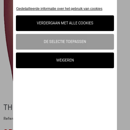
THERMOSBEKER XL - CHERRY
Referentie: WAP0502020PTHB