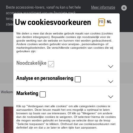
Beste accessoires-lovers, vanaf nu kan u het hele
Meer informatie
accessoire assortiment van uw favoriete merk
terugvinden in de online catalogus. Deze kunnen
steeds besteld worden via uw dealer.
Toggle navigation
NL
Welkom
>
Voor u
>
Divers
>
Thermoflessen
> Detail