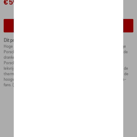
€ 59,99
Contacteer uw dealer voor beschikbaarheid
Dit product is momenteel niet op stock
Hoge prestaties op zowel warme als koude dagen: de XL dubbelwandige
Porsche thermo-geïsoleerde beker houdt warme dranken warm en koude
dranken koel. Het Porsche-wapen siert de body, terwijl het deksel het
Porsche-logo in reliëf draagt. Het moderne, tijdloze design, het 100%
lekvrije deksel, de robuuste poedercoating en het grote volume maken de
thermosbeker tot de perfecte metgezel, ook op langere reizen. Dankzij de
hoogwaardige verpakking is het ook een ideaal cadeau voor alle Porsche-
fans. (ca. 900 ml)