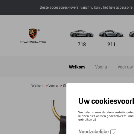
Beste accessoires-lovers, vanaf nu kan u het hele accessoire
718
911
Welkom
Voor u
Voor uw
Welkom
>
Voor u
>
Sleutelhangers en lanyards
> Detail
SLE
Referen
€ 35