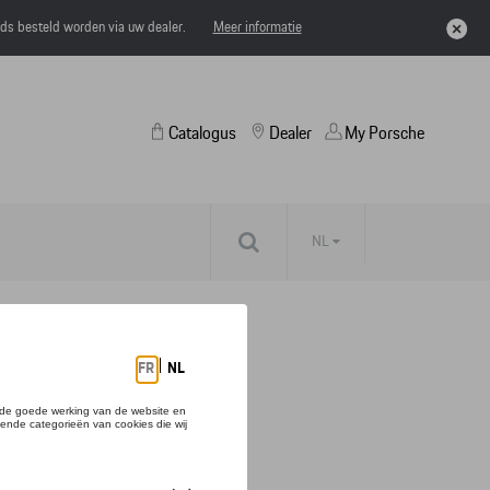
eds besteld worden via uw dealer.
Meer informatie
Catalogus
Dealer
My Porsche
NL