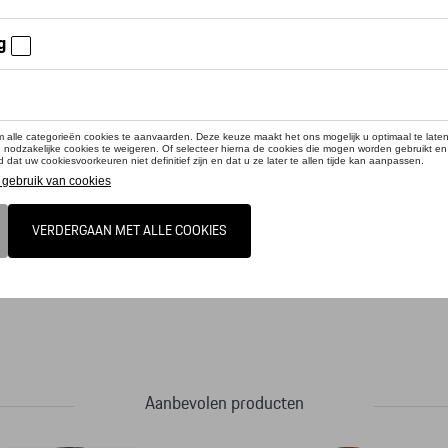
cteer uw dealer om te bestellen
sleutelhanger met hoogwaardig vervaardigde Porsche embleem. Aan de metalen ri
Aanbevolen producten