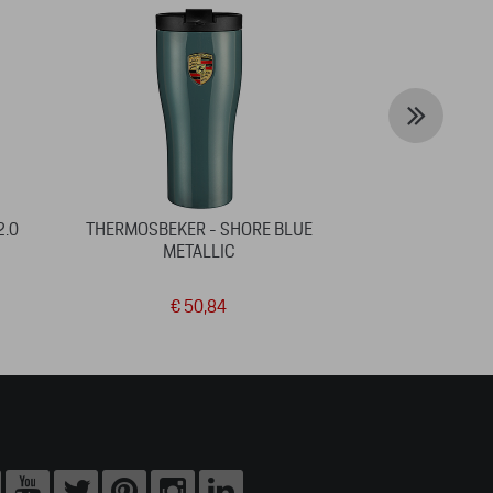
2.0
THERMOSBEKER - SHORE BLUE
DRINKFLES
METALLIC
FA
€ 50,84
€