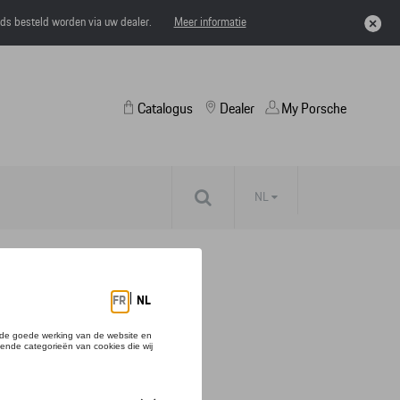
eds besteld worden via uw dealer.
Meer informatie
Catalogus
Dealer
My Porsche
NL