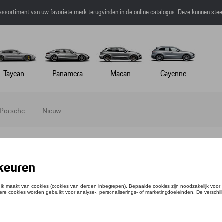
 assortiment van uw favoriete merk terugvinden in de online catalogus. Deze kunnen ste
Taycan
Panamera
Macan
Cayenne
 Porsche
Nieuw
ZAK
ntie: WAP0350030LFMS
,83