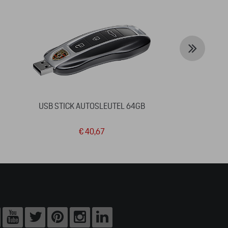
USB STICK AUTOSLEUTEL 64GB
PORSCHE G
ZWAR
€ 40,67
€ 