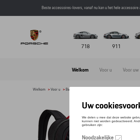
Beste accessoires-lovers, vanaf nu kan u het hele accessoire
718
911
Welkom
Voor u
Voor uw
Welkom
>
Voor u
>
Bagage
> Detail
RUG
Refere
€ 49