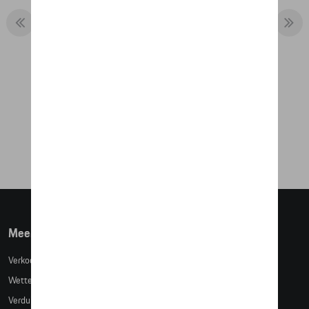
OIL DRUM SEAT – 917 SALZBURG
€ 283,68
Meer info
Verkoopsvoorwaarden
Wettelijke bepalingen
Verduidelijking kledingmaten