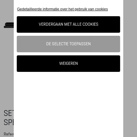
SET VAN 2 MAGNETEN, 911 +
SPEEDSTER
Referentie: WAP0502090P911