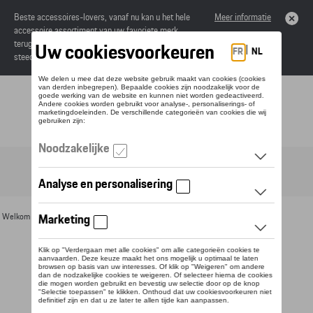
Beste accessoires-lovers, vanaf nu kan u het hele
Meer informatie
accessoire assortiment van uw favoriete merk
terugvinden in de online catalogus. Deze kunnen
steeds besteld worden via uw dealer.
Toggle navigation
NL
Welkom
>
Voor u
>
Divers
>
Magneten
> Detail