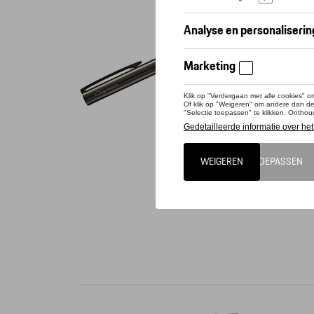
Conta
Dit pro
Prestati
Het ergo