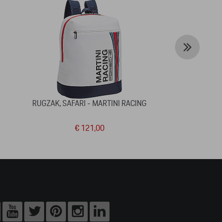
RUGZAK, SAFARI - MARTINI RACING
BABY PORSC
€ 121,00
€ 