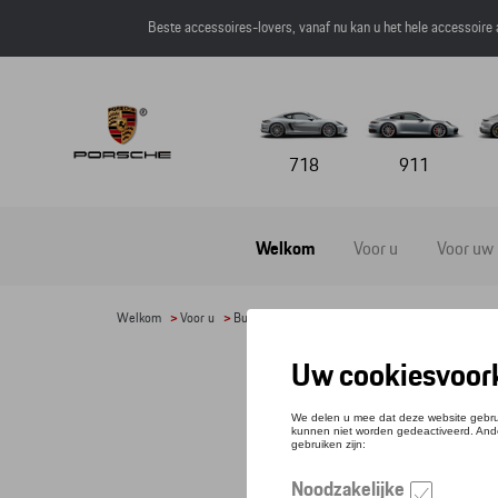
Beste accessoires-lovers, vanaf nu kan u het hele accessoire
718
911
Welkom
Voor u
Voor uw
Welkom
>
Voor u
>
Bureau benodigdheden
>
Balpennen
> Detail
BAL
Refere
€ 10