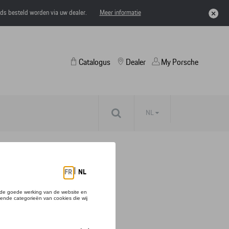
eds besteld worden via uw dealer.
Meer informatie
Catalogus
Dealer
My Porsche
NL