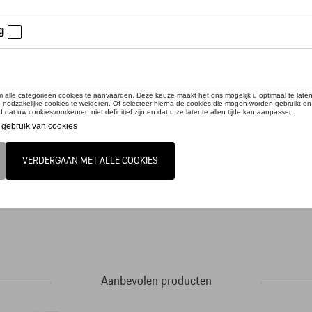
cteer uw dealer voor beschikbaarheid
duct is momenteel niet op stock
es op papier: de hoogwaardige Porsche balpen met blauwe vulling. Het Porsche-
nomische ontwerp zorgt ervoor dat de pen comfortabel in de hand ligt bij het schr
Aanbevolen producten