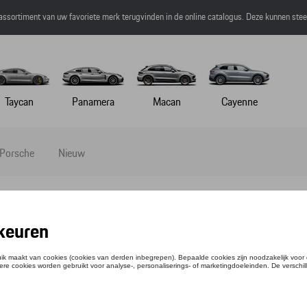
 assortiment van uw favoriete merk terugvinden in de online catalogus. Deze kunnen ste
Taycan
Panamera
Macan
Cayenne
 Porsche
Nieuw
PEN CAYMAN
ntie: WAP0512030NCYM
,16