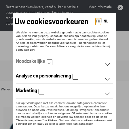
Beste accessoires-lovers, vanaf nu kan u het hele
Meer informatie
accessoire assortiment van uw favoriete merk
terugvinden in de online catalogus. Deze kunnen
steeds besteld worden via uw dealer.
Toggle navigation
NL
Welkom
>
Voor u
>
Textiel
>
Heren
>
T-shirts en polo's
> Detail