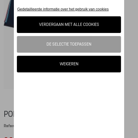
POLO-SHIRT - MARTINI RACING
Referentie: WAP553XXX0M0MR